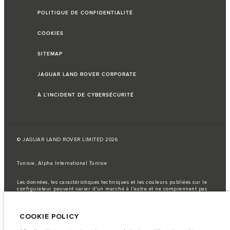
POLITIQUE DE CONFIDENTIALITÉ
COOKIES
SITEMAP
JAGUAR LAND ROVER CORPORATE
À L’INCIDENT DE CYBERSÉCURITÉ
© JAGUAR LAND ROVER LIMITED 2026
Tunisie, Alpha International Tunisie
Les données, les caractéristiques techniques et les couleurs publiées sur le
configurateur peuvent varier d'un marché à l'autre et ne comprennent pas
de prix. Veuillez consulter votre concessionnaire pour des informations sur
la disponibilité et les prix.
COOKIE POLICY
Remarque importante sur les images et les spécifications.
La
pénurie mondiale de semi-conducteurs affecte actuellement les
spécifications de construction des véhicules, la disponibilité des options et