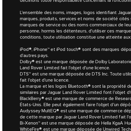
déclinons toute responsabilité concernant la fonctionnal
L'ensemble des noms, images, logos identifiant Jagua
marques, produits, services et noms de société cités
marques de service ou des noms commerciaux de leur
personne, hormis les détenteurs, d'utiliser ces marqu
conditions, toute utilisation constitue une atteinte au
iPod®, iPhone™ et iPod touch® sont des marques dépo
d’autres pays.
Dolby® est une marque déposée de Dolby Laboratories
Land Rover Limited fait l'objet d'une licence.
DTS™ est une marque déposée de DTS Inc. Toute utili
fait l'objet d'une licence.
La marque et les logos Bluetooth® sont la propriété de
similaires par Jaguar Land Rover Limited font l'objet d'
BlackBerry® est une marque de commerce de Researc
États-Unis. Elle peut également faire l'objet d'un dép
Audyssey MultEQ® est une marque de commerce déposé
de cette marque par Jaguar Land Rover Limited fait l'o
Bi-Xenon™ est une marque déposée de Hella KgaA Hu
WhiteFire® est une marque déposée de Unwired Techno