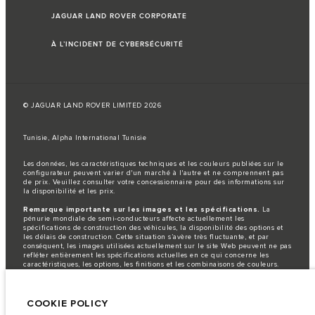
JAGUAR LAND ROVER CORPORATE
À L’INCIDENT DE CYBERSÉCURITÉ
© JAGUAR LAND ROVER LIMITED 2026
Tunisie, Alpha International Tunisie
Les données, les caractéristiques techniques et les couleurs publiées sur le
configurateur peuvent varier d'un marché à l'autre et ne comprennent pas
de prix. Veuillez consulter votre concessionnaire pour des informations sur
la disponibilité et les prix.
Remarque importante sur les images et les spécifications.
La
pénurie mondiale de semi-conducteurs affecte actuellement les
spécifications de construction des véhicules, la disponibilité des options et
les délais de construction. Cette situation s’avère très fluctuante, et par
conséquent, les images utilisées actuellement sur le site Web peuvent ne pas
refléter entièrement les spécifications actuelles en ce qui concerne les
caractéristiques, les options, les finitions et les combinaisons de couleurs.
Veuillez consulter votre concessionnaire pour avoir confirmation des
restrictions actuelles et faire un choix éclairé
Les chiffres fournis proviennent de tests offi ciels effectués par le fabricant
COOKIE POLICY
conformément å la législation européenne en vigueur. La consommation