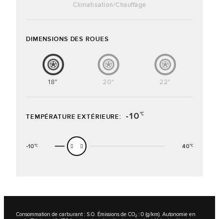
Climatisation/chauffage
DIMENSIONS DES ROUES
18"
20"
22"
-10
℃
TEMPÉRATURE EXTÉRIEURE:
-10
40
℃
℃
Consommation de carburant : S.O. Émissions de CO₂ : 0 (g/km). Autonomie en