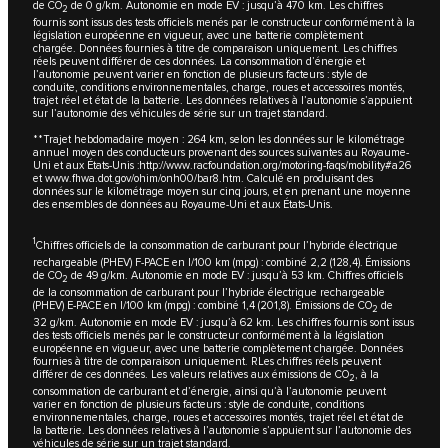
de CO
de 0 g/km. Autonomie en mode EV : jusqu’à 470 km. Les chiffres
2
fournis sont issus des tests officiels menés par le constructeur conformément à la
législation européenne en vigueur, avec une batterie complètement
chargée. Données fournies à titre de comparaison uniquement. Les chiffres
réels peuvent différer de ces données. La consommation d’énergie et
l’autonomie peuvent varier en fonction de plusieurs facteurs : style de
conduite, conditions environnementales, charge, roues et accessoires montés,
trajet réel et état de la batterie. Les données relatives à l’autonomie s’appuient
sur l’autonomie des véhicules de série sur un trajet standard.
**Trajet hebdomadaire moyen : 264 km, selon les données sur le kilométrage
annuel moyen des conducteurs provenant des sources suivantes au Royaume-
Uni et aux États-Unis :http://www.racfoundation.org/motoring-faqs/mobility#a26
et www.fhwa.dot.gov/ohim/onh00/bar8.htm. Calculé en produisant des
données sur le kilométrage moyen sur cinq jours, et en prenant une moyenne
des ensembles de données au Royaume-Uni et aux États-Unis.
1
Chiffres officiels de la consommation de carburant pour l’hybride électrique
rechargeable (PHEV) F-PACE en l/100 km (mpg) : combiné 2,2 (128,4).
Émissions
de CO
de 49 g/km. Autonomie en mode EV : jusqu’à 53 km. Chiffres officiels
2
de la consommation de carburant pour l’hybride électrique rechargeable
(PHEV) E-PACE en l/100 km (mpg) : combiné 1,4 (201,8). Émissions de CO
de
2
32 g/km. Autonomie en mode EV : jusqu’à 62 km. Les chiffres fournis sont issus
des tests officiels menés par le constructeur conformément à la législation
européenne en vigueur, avec une batterie complètement chargée. Données
fournies à titre de comparaison uniquement. RLes chiffres réels peuvent
différer de ces données. Les valeurs relatives aux émissions de CO
, à la
2
consommation de carburant et d’énergie, ainsi qu’à l’autonomie peuvent
varier en fonction de plusieurs facteurs : style de conduite, conditions
environnementales, charge, roues et accessoires montés, trajet réel et état de
la batterie. Les données relatives à l’autonomie s’appuient sur l’autonomie des
véhicules de série sur un trajet standard.