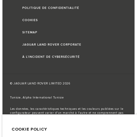
POLITIQUE DE CONFIDENTIALITÉ
COOKIES
SITEMAP
JAGUAR LAND ROVER CORPORATE
À L’INCIDENT DE CYBERSÉCURITÉ
© JAGUAR LAND ROVER LIMITED 2026
Tunisie, Alpha International Tunisie
Les données, les caractéristiques techniques et les couleurs publiées sur le
configurateur peuvent varier d'un marché à l'autre et ne comprennent pas
de prix. Veuillez consulter votre concessionnaire pour des informations sur
la disponibilité et les prix.
COOKIE POLICY
Remarque importante sur les images et les spécifications.
La
pénurie mondiale de semi-conducteurs affecte actuellement les
spécifications de construction des véhicules, la disponibilité des options et