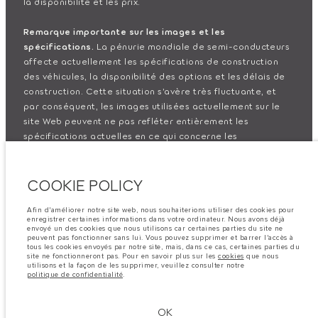
la disponibilité et les prix.
Remarque importante sur les images et les
spécifications.
La pénurie mondiale de semi-conducteurs
affecte actuellement les spécifications de construction
des véhicules, la disponibilité des options et les délais de
construction. Cette situation s’avère très fluctuante, et
par conséquent, les images utilisées actuellement sur le
site Web peuvent ne pas refléter entièrement les
spécifications actuelles en ce qui concerne les
caractéristiques, les options, les finitions et les
combinaisons de couleurs. Veuillez consulter votre
COOKIE POLICY
concessionnaire pour avoir confirmation des restrictions
actuelles et faire un choix éclairé
Afin d'améliorer notre site web, nous souhaiterions utiliser des cookies pour
enregistrer certaines informations dans votre ordinateur. Nous avons déjà
Les chiffres fournis proviennent de tests offi ciels
envoyé un des cookies que nous utilisons car certaines parties du site ne
peuvent pas fonctionner sans lui. Vous pouvez supprimer et barrer l'accès à
effectués par le fabricant conformément å la législation
tous les cookies envoyés par notre site, mais, dans ce cas, certaines parties du
européenne en vigueur. La consommation réelle de
site ne fonctionneront pas. Pour en savoir plus sur les
cookies
que nous
utilisons et la façon de les supprimer, veuillez consulter notre
carburant d'un véhicule peut différer de celle obtenue
politique de confidentialité
.
dans ces tests et ces chiffres sont fournis å des fins de
comparaison uniquement.
OK