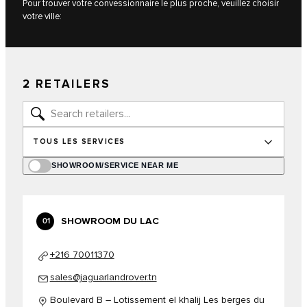
Pour trouver votre convessionnaire le plus proche, veuillez choisir
votre ville:
2 RETAILERS
TOUS LES SERVICES
SHOWROOM/SERVICE NEAR ME
SHOWROOM DU LAC
01
+216 70011370
sales@jaguarlandrover.tn
Boulevard B – Lotissement el khalij Les berges du