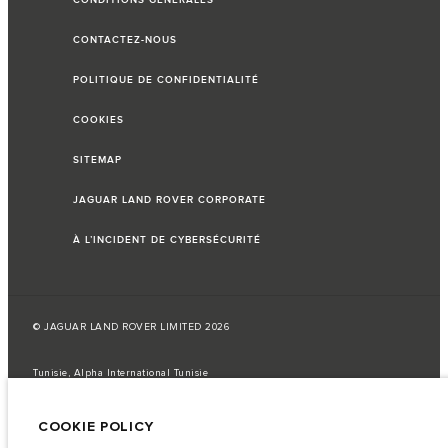
CONDITIONS GÉNÉRALES
CONTACTEZ-NOUS
POLITIQUE DE CONFIDENTIALITÉ
COOKIES
SITEMAP
JAGUAR LAND ROVER CORPORATE
À L’INCIDENT DE CYBERSÉCURITÉ
© JAGUAR LAND ROVER LIMITED 2026
Tunisie, Alpha International Tunisie
Les données, les caractéristiques techniques et les couleurs publiées sur le
configurateur peuvent varier d'un marché à l'autre et ne comprennent pas
COOKIE POLICY
de prix. Veuillez consulter votre concessionnaire pour des informations sur