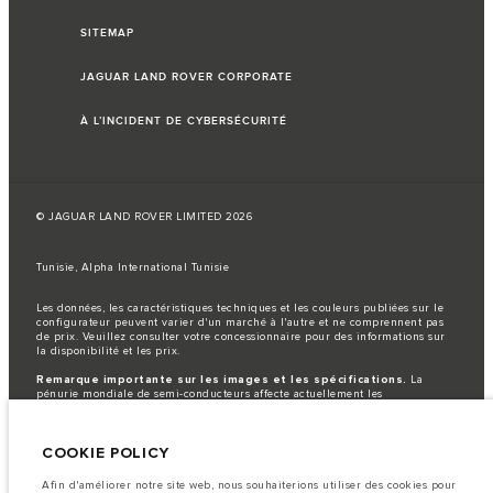
SITEMAP
JAGUAR LAND ROVER CORPORATE
À L’INCIDENT DE CYBERSÉCURITÉ
© JAGUAR LAND ROVER LIMITED 2026
Tunisie, Alpha International Tunisie
Les données, les caractéristiques techniques et les couleurs publiées sur le
configurateur peuvent varier d'un marché à l'autre et ne comprennent pas
de prix. Veuillez consulter votre concessionnaire pour des informations sur
la disponibilité et les prix.
Remarque importante sur les images et les spécifications.
La
pénurie mondiale de semi-conducteurs affecte actuellement les
spécifications de construction des véhicules, la disponibilité des options et
les délais de construction. Cette situation s’avère très fluctuante, et par
conséquent, les images utilisées actuellement sur le site Web peuvent ne pas
COOKIE POLICY
refléter entièrement les spécifications actuelles en ce qui concerne les
caractéristiques, les options, les finitions et les combinaisons de couleurs.
Veuillez consulter votre concessionnaire pour avoir confirmation des
Afin d'améliorer notre site web, nous souhaiterions utiliser des cookies pour