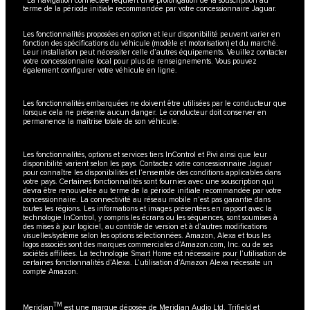
terme de la période initiale recommandée par votre concessionnaire Jaguar.
Les fonctionnalités proposées en option et leur disponibilité peuvent varier en
fonction des spécifications du véhicule (modèle et motorisation) et du marché.
Leur installation peut nécessiter celle d’autres équipements. Veuillez contacter
votre concessionnaire local pour plus de renseignements. Vous pouvez
également configurer votre véhicule en ligne.
Les fonctionnalités embarquées ne doivent être utilisées par le conducteur que
lorsque cela ne présente aucun danger. Le conducteur doit conserver en
permanence la maîtrise totale de son véhicule.
Les fonctionnalités, options et services tiers InControl et Pivi ainsi que leur
disponibilité varient selon les pays. Contactez votre concessionnaire Jaguar
pour connaître les disponibilités et l’ensemble des conditions applicables dans
votre pays. Certaines fonctionnalités sont fournies avec une souscription qui
devra être renouvelée au terme de la période initiale recommandée par votre
concessionnaire. La connectivité au réseau mobile n’est pas garantie dans
toutes les régions. Les informations et images présentées en rapport avec la
technologie InControl, y compris les écrans ou les séquences, sont soumises à
des mises à jour logiciel, au contrôle de version et à d’autres modifications
visuelles/système selon les options sélectionnées. Amazon, Alexa et tous les
logos associés sont des marques commerciales d’Amazon.com, Inc. ou de ses
sociétés affiliées. La technologie Smart Home est nécessaire pour l’utilisation de
certaines fonctionnalités d’Alexa. L’utilisation d’Amazon Alexa nécessite un
compte Amazon.
TM
Meridian
est une marque déposée de Meridian Audio Ltd. Trifield et