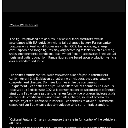
**View WLTP figures
The figures provided are as a result of official manufacturer's tests in
accordance with EU legislation with a fully charged battery. For comparison
purposes only. Real world figures may differ. CO2, fuel economy, energy
consumption and range figures may vary according to factors such as driving
styles, environmental conditions, load, wheel fitment, accessories fitted, actual
route and battery condition. Range figures are based upon production vehicle
over a standardised route.
Les chiffres fournis sont issus des tests officiels menés par le constructeur
conformément à la législation européenne en vigueur, avec une batterie
complètement chargée. Données fournies à titre de comparaison
uniquement. Les chiffres réels peuvent différer de ces données. Les valeurs
relatives aux émissions de CO2, à la consommation de carburant et d’énergie,
ainsi qu’à l’autonomie peuvent varier en fonction de plusieurs facteurs : style
de conduite, conditions environnementales, charge, roues et accessoires
montés, trajet réel et état de la batterie. Les données relatives à l’autonomie
s’appuient sur l’autonomie des véhicules de série sur un trajet standard.
1
Optional feature. Drivers must ensure they are in full control of the vehicle at
all times.
2
La navigation connectée requiert une prolongation de la souscription au