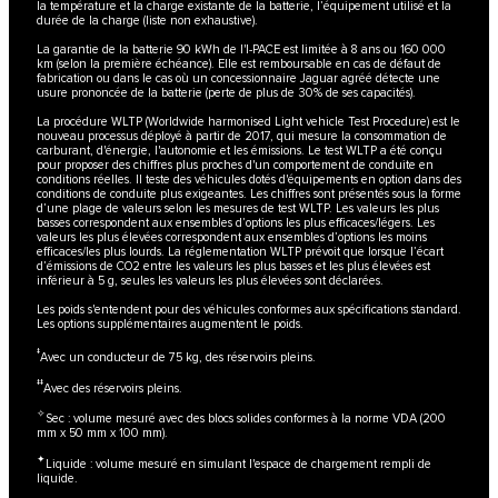
la température et la charge existante de la batterie, l’équipement utilisé et la
durée de la charge (liste non exhaustive).
La garantie de la batterie 90 kWh de l'I-PACE est limitée à 8 ans ou 160 000
km (selon la première échéance). Elle est remboursable en cas de défaut de
fabrication ou dans le cas où un concessionnaire Jaguar agréé détecte une
usure prononcée de la batterie (perte de plus de 30% de ses capacités).
La procédure WLTP (Worldwide harmonised Light vehicle Test Procedure) est le
nouveau processus déployé à partir de 2017, qui mesure la consommation de
carburant, d'énergie, l'autonomie et les émissions. Le test WLTP a été conçu
pour proposer des chiffres plus proches d'un comportement de conduite en
conditions réelles. Il teste des véhicules dotés d'équipements en option dans des
conditions de conduite plus exigeantes. Les chiffres sont présentés sous la forme
d’une plage de valeurs selon les mesures de test WLTP. Les valeurs les plus
basses correspondent aux ensembles d’options les plus efficaces/légers. Les
valeurs les plus élevées correspondent aux ensembles d’options les moins
efficaces/les plus lourds. La réglementation WLTP prévoit que lorsque l’écart
d’émissions de CO2 entre les valeurs les plus basses et les plus élevées est
inférieur à 5 g, seules les valeurs les plus élevées sont déclarées.
Les poids s'entendent pour des véhicules conformes aux spécifications standard.
Les options supplémentaires augmentent le poids.
‡
Avec un conducteur de 75 kg, des réservoirs pleins.​
‡‡
Avec des réservoirs pleins.​
✧
Sec : volume mesuré avec des blocs solides conformes à la norme VDA (200
mm x 50 mm x 100 mm).
✦
Liquide : volume mesuré en simulant l'espace de chargement rempli de
liquide.