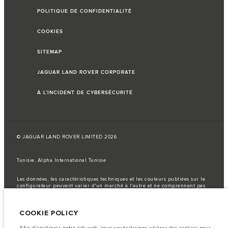
POLITIQUE DE CONFIDENTIALITÉ
COOKIES
SITEMAP
JAGUAR LAND ROVER CORPORATE
À L’INCIDENT DE CYBERSÉCURITÉ
© JAGUAR LAND ROVER LIMITED 2026
Tunisie, Alpha International Tunisie
Les données, les caractéristiques techniques et les couleurs publiées sur le
configurateur peuvent varier d'un marché à l'autre et ne comprennent pas
de prix. Veuillez consulter votre concessionnaire pour des informations sur
la disponibilité et les prix.
COOKIE POLICY
Remarque importante sur les images et les spécifications.
La
pénurie mondiale de semi-conducteurs affecte actuellement les
spécifications de construction des véhicules, la disponibilité des options et