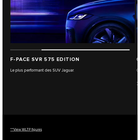
F-PACE SVR 575 EDITION
C
Le plus performant des SUV Jaguar.
C
**View WLTP figures