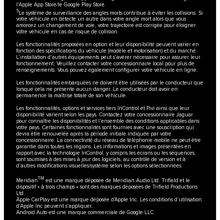
l’Apple App Store/le Google Play Store.
5
Le système de surveillance des angles morts contribue à éviter les collisions. Si
votre véhicule en détecte un autre dans votre angle mort alors que vous
amorcez un changement de voie, votre trajectoire est corrigée pour éloigner
votre véhicule en cas de risque de collision.
Les fonctionnalités proposées en option et leur disponibilité peuvent varier en
fonction des spécifications du véhicule (modèle et motorisation) et du marché.
L’installation d’autres équipements peut s’avérer nécessaire pour assurer leur
fonctionnement. Veuillez contacter votre concessionnaire local pour plus de
renseignements. Vous pouvez également configurer votre véhicule en ligne.
Les fonctionnalités embarquées ne doivent être utilisées par le conducteur que
lorsque cela ne présente aucun danger. Le conducteur doit avoir en
permanence la maîtrise totale de son véhicule.
Les fonctionnalités, options et services tiers InControl et Pivi ainsi que leur
disponibilité varient selon les pays. Contactez votre concessionnaire Jaguar
pour connaître les disponibilités et l’ensemble des conditions applicables dans
votre pays. Certaines fonctionnalités sont fournies avec une souscription qui
devra être renouvelée après la période initiale indiquée par votre
concessionnaire. La connectivité du réseau de téléphonie mobile ne peut être
garantie dans toutes les régions. Les informations et images présentées en
rapport avec la technologie InControl, y compris les écrans ou les séquences,
sont soumises à des mises à jour des logiciels, au contrôle de version et à
d’autres modifications visuelles/système selon les options sélectionnées.
TM
Meridian
est une marque déposée de Meridian Audio Ltd. Trifield et le
dispositif « à trois champs » sont des marques déposées de Trifield Productions
Ltd.
Apple CarPlay est une marque déposée d'Apple Inc. Les conditions d’utilisation
d’Apple Inc peuvent s’appliquer.
Android Auto est une marque commerciale de Google LLC.