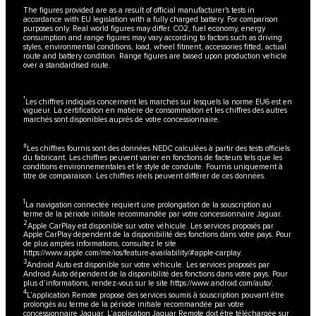
The figures provided are as a result of official manufacturer's tests in
accordance with EU legislation with a fully charged battery. For comparison
purposes only. Real world figures may differ. CO2, fuel economy, energy
consumption and range figures may vary according to factors such as driving
styles, environmental conditions, load, wheel fitment, accessories fitted, actual
route and battery condition. Range figures are based upon production vehicle
over a standardised route.
†
Les chiffres indiqués concernent les marchés sur lesquels la norme EU6 est en
vigueur. La certification en matière de consommation et les chiffres des autres
marchés sont disponibles auprès de votre concessionnaire.
±
Les chiffres fournis sont des données NEDC calculées à partir des tests officiels
du fabricant. Les chiffres peuvent varier en fonctions de facteurs tels que les
conditions environnementales et le style de conduite. Fournis uniquement à
titre de comparaison. Les chiffres réels peuvent différer de ces données.
1
La navigation connectée requiert une prolongation de la souscription au
terme de la période initiale recommandée par votre concessionnaire Jaguar.
2
Apple CarPlay est disponible sur votre véhicule. Les services proposés par
Apple CarPlay dépendent de la disponibilité des fonctions dans votre pays. Pour
de plus amples informations, consultez le site
https://www.apple.com/me/ios/feature-availability/#apple-carplay
.
3
Android Auto est disponible sur votre véhicule. Les services proposés par
Android Auto dépendent de la disponibilité des fonctions dans votre pays. Pour
plus d’informations, rendez-vous sur le site
https://www.android.com/auto/
.
4
L’application Remote propose des services soumis à souscription pouvant être
prolongés au terme de la période initiale recommandée par votre
concessionnaire Jaguar. L’application Jaguar Remote doit être téléchargée sur