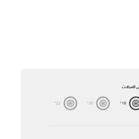
العجلات
22"
20"
18"