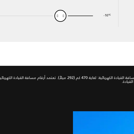
-10
℃
استهلاك الوقود: لا ينطبق. انبعاثات ثنائي أكسيد الكربون: 0 (جم/كم). مسافة القيادة الك
لقيادة.