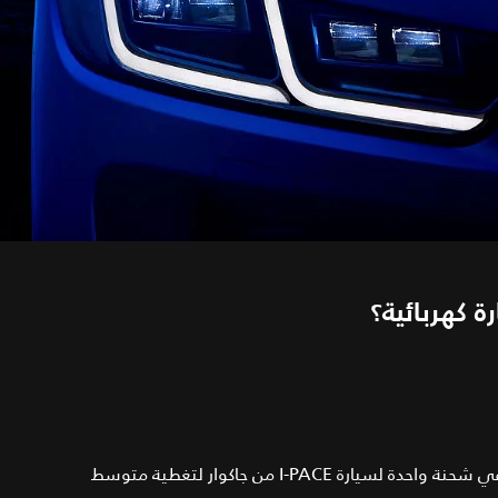
 كهربائية؟
مع مدى البطارية الذي يصل إلى 470 كم (292 ميلاً)*، ستكفي شحنة واحدة لسيارة I‑PACE من جاكوار لتغطية متوسط