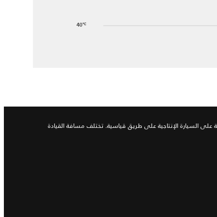
40
℃
هربائية: لغاية 470 كم (292 ميلاً). تعتمد أرقام مسافة القيادة الكهربائية على السيارة الإنتاجية على طريق قياسية. تختلف مسافة القيادة