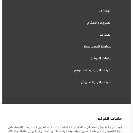
الوظائف
الشروط والأحكام
ابحث عنا
سياسة الخصوصية
ملفات الكوكيز
شركة جاكوارخريطة الموقع
شركة جاكوار لاند روڤر
© جاكوار لاند روڨر المحدودة 2026
ملفات الكوكيز
تونس, ألفا انترناسيونال تونس
تود جاكوار لاند روڤر استخدام ملفات تعريف الارتباط الخاصة بك لتخزين المعلومات اللازمة على
المعلومات والمواصفات والأسعار والألوان المذكورة على هذا الموقع قد تختلف من بلد إلى
جهاز الكمبيوتر الخاص بك لتحسين تجربة موقعنا وتمكيننا من إخبارك والإعلان عن منتجاتنا وخدماتنا،