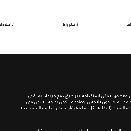
3 كيلوواط
7 كيلوواط
ن معظمها يمكن استخدامه عبر طرق دفع مريحة، بما في
ة مصرفية بدون تلامس. وعادة ما تكون تكلفة الشحن في
دة الشحن (التكلفة لكل ساعة) و/أو مقدار الطاقة المستخدمة
رق التغطية والدفع لطرقك المفضلة - وخصوصًا عند