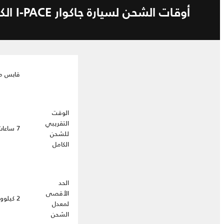
أوقات الشحن لسيارة جاكوار I-PACE الكهربائية بالكامل
قابس منزل
الوقت
التقريبي
7 ساعات
للشحن
الكامل
الحد
الأقصى
2 كيلوواط
لمعدل
الشحن