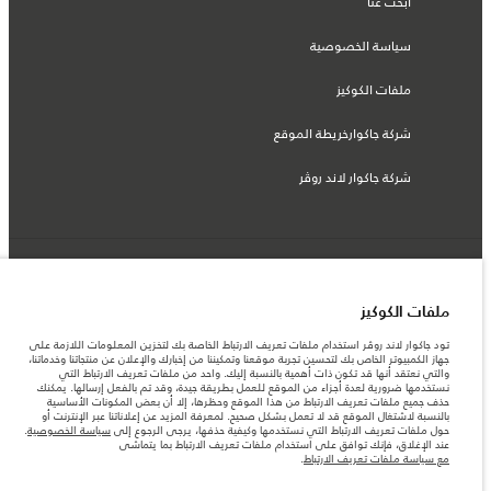
ابحث عنا
سياسة الخصوصية
ملفات الكوكيز
شركة جاكوارخريطة الموقع
شركة جاكوار لاند روڤر
© جاكوار لاند روڨر المحدودة 2026
ملفات الكوكيز
تونس, ألفا انترناسيونال تونس
تود جاكوار لاند روڤر استخدام ملفات تعريف الارتباط الخاصة بك لتخزين المعلومات اللازمة على
المعلومات والمواصفات والأسعار والألوان المذكورة على هذا الموقع قد تختلف من بلد إلى
جهاز الكمبيوتر الخاص بك لتحسين تجربة موقعنا وتمكيننا من إخبارك والإعلان عن منتجاتنا وخدماتنا،
آخر، كما أنّها قد تتغير بدون إشعار مسبق. الرجاء التواصل مع وكيلنا المحلي للتأكد من توفّرها
والتي نعتقد أنها قد تكون ذات أهمية بالنسبة إليك. واحد من ملفات تعريف الارتباط التي
والتحقق من الأسعار.
نستخدمها ضرورية لعدة أجزاء من الموقع للعمل بطريقة جيدة، وقد تم بالفعل إرسالها. يمكنك
الأرقام المقدمة هي نتيجة لاختبارات المصنع الرسمية وفقاً لتشريعات الاتحاد الأوروبي. قد
حذف جميع ملفات تعريف الارتباط من هذا الموقع وحظرها، إلا أن بعض المكونات الأساسية
يتباين استهلك الوقود الفعلي للمركبة عن ذلك المتحقق في تلك الاختبارات كما أن هذه
بالنسبة لاشتغال الموقع قد لا تعمل بشكل صحيح. لمعرفة المزيد عن إعلاناتنا عبر الإنترنت أو
الأرقام بغرض المقارنة فحسب.
حول ملفات تعريف الارتباط التي نستخدمها وكيفية حذفها، يرجى الرجوع إلى
سياسة الخصوصية
.
عند الإغلاق، فإنك توافق على استخدام ملفات تعريف الارتباط بما يتماشى
ملاحظة مهمة حول الصور والمواصفات. إن النقص العالمي في أشباه الموصلات يؤثر حاليًا
مع سياسة ملفات تعريف الارتباط
.
في مواصفات تصميم السيارات وتوفر الخيارات وتوقيتات التصاميم. هذا ظرف ديناميكي
للغاية، ونتيجة لذلك، قد لا تمثّل الصور المستخدَمة ضمن موقع الويب حاليًا المواصفات الحالية