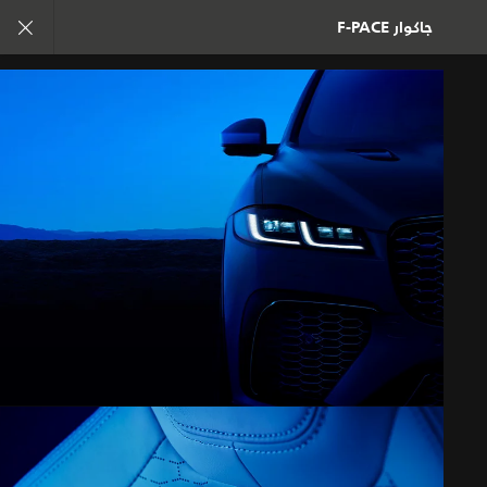
تفرد. بدأ العهد الجديد
جاكوار F-PACE
جاكوار F-PACE
المعرض
انضم إلى الحوار
الوظائف
الشروط والأحكام