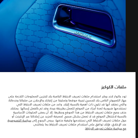
ابحث عنا
سياسة الخصوصية
التصميم الخارجي
ملفات الكوكيز
شركة جاكوارخريطة الموقع
(8)
شركة جاكوار لاند روڤر
© جاكوار لاند روڨر المحدودة 2026
ملفات الكوكيز
تونس, ألفا انترناسيونال تونس
تود جاكوار لاند روڤر استخدام ملفات تعريف الارتباط الخاصة بك لتخزين المعلومات اللازمة على
المعلومات والمواصفات والأسعار والألوان المذكورة على هذا الموقع قد تختلف من بلد إلى
جهاز الكمبيوتر الخاص بك لتحسين تجربة موقعنا وتمكيننا من إخبارك والإعلان عن منتجاتنا وخدماتنا،
آخر، كما أنّها قد تتغير بدون إشعار مسبق. الرجاء التواصل مع وكيلنا المحلي للتأكد من توفّرها
والتي نعتقد أنها قد تكون ذات أهمية بالنسبة إليك. واحد من ملفات تعريف الارتباط التي
والتحقق من الأسعار.
نستخدمها ضرورية لعدة أجزاء من الموقع للعمل بطريقة جيدة، وقد تم بالفعل إرسالها. يمكنك
الأرقام المقدمة هي نتيجة لاختبارات المصنع الرسمية وفقاً لتشريعات الاتحاد الأوروبي. قد
حذف جميع ملفات تعريف الارتباط من هذا الموقع وحظرها، إلا أن بعض المكونات الأساسية
يتباين استهلك الوقود الفعلي للمركبة عن ذلك المتحقق في تلك الاختبارات كما أن هذه
التصميم الداخلي
بالنسبة لاشتغال الموقع قد لا تعمل بشكل صحيح. لمعرفة المزيد عن إعلاناتنا عبر الإنترنت أو
الأرقام بغرض المقارنة فحسب.
حول ملفات تعريف الارتباط التي نستخدمها وكيفية حذفها، يرجى الرجوع إلى
سياسة الخصوصية
.
عند الإغلاق، فإنك توافق على استخدام ملفات تعريف الارتباط بما يتماشى
ملاحظة مهمة حول الصور والمواصفات. إن النقص العالمي في أشباه الموصلات يؤثر حاليًا
مع سياسة ملفات تعريف الارتباط
.
في مواصفات تصميم السيارات وتوفر الخيارات وتوقيتات التصاميم. هذا ظرف ديناميكي
(6)
للغاية، ونتيجة لذلك، قد لا تمثّل الصور المستخدَمة ضمن موقع الويب حاليًا المواصفات الحالية