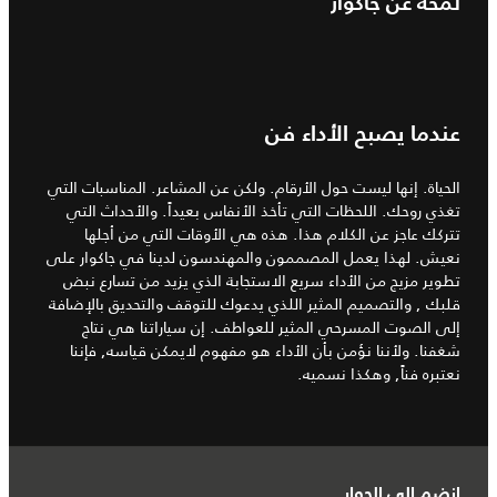
لمحة عن جاكوار
عندما يصبح الأداء فن
الحياة. إنها ليست حول الأرقام. ولكن عن المشاعر. المناسبات التي
تغذي روحك. اللحظات التي تأخذ الأنفاس بعيداً. والأحداث التي
تتركك عاجز عن الكلام هذا. هذه هي الأوقات التي من أجلها
نعيش. لهذا يعمل المصممون والمهندسون لدينا في جاكوار على
تطوير مزيج من الأداء سريع الاستجابة الذي يزيد من تسارع نبض
قلبك , والتصميم المثير اللذي يدعوك للتوقف والتحديق بالإضافة
إلى الصوت المسرحي المثير للعواطف. إن سياراتنا هي نتاج
شغفنا. ولأننا نؤمن بأن الأداء هو مفهوم لايمكن قياسه, فإننا
نعتبره فناً, وهكذا نسميه.
انضم إلى الحوار