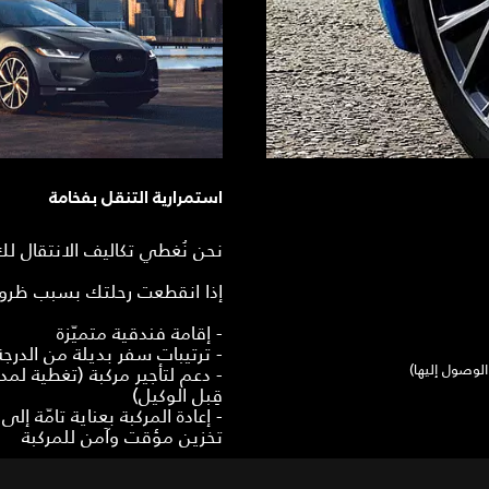
استمرارية التنقل بفخامة
نحن نُغطي تكاليف الانتقال لك 
إذا انقطعت رحلتك بسبب ظروف 
- إقامة فندقية متميّزة
- ترتيبات سفر بديلة من الدرجة
- دعم لتأجير مركبة (تغطية ل
قِبل الوكيل)
- إعادة المركبة بعناية تامّة إ
تخزين مؤقت وآمن للمركبة