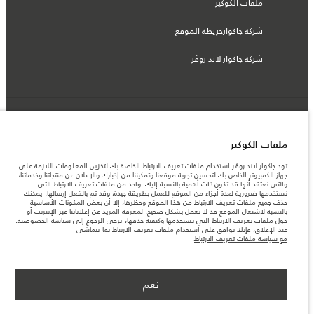
ملفات الكوكيز
شركة جاكوارخريطة الموقع
شركة جاكوار لاند روڤر
© جاكوار لاند روڨر المحدودة 2026
ملفات الكوكيز
تونس, ألفا انترناسيونال تونس
تود جاكوار لاند روڤر استخدام ملفات تعريف الارتباط الخاصة بك لتخزين المعلومات اللازمة على
المعلومات والمواصفات والأسعار والألوان المذكورة على هذا الموقع قد تختلف من بلد إلى
جهاز الكمبيوتر الخاص بك لتحسين تجربة موقعنا وتمكيننا من إخبارك والإعلان عن منتجاتنا وخدماتنا،
آخر، كما أنّها قد تتغير بدون إشعار مسبق. الرجاء التواصل مع وكيلنا المحلي للتأكد من توفّرها
والتي نعتقد أنها قد تكون ذات أهمية بالنسبة إليك. واحد من ملفات تعريف الارتباط التي
والتحقق من الأسعار.
نستخدمها ضرورية لعدة أجزاء من الموقع للعمل بطريقة جيدة، وقد تم بالفعل إرسالها. يمكنك
الأرقام المقدمة هي نتيجة لاختبارات المصنع الرسمية وفقاً لتشريعات الاتحاد الأوروبي. قد
حذف جميع ملفات تعريف الارتباط من هذا الموقع وحظرها، إلا أن بعض المكونات الأساسية
يتباين استهلك الوقود الفعلي للمركبة عن ذلك المتحقق في تلك الاختبارات كما أن هذه
بالنسبة لاشتغال الموقع قد لا تعمل بشكل صحيح. لمعرفة المزيد عن إعلاناتنا عبر الإنترنت أو
الأرقام بغرض المقارنة فحسب.
حول ملفات تعريف الارتباط التي نستخدمها وكيفية حذفها، يرجى الرجوع إلى
سياسة الخصوصية
.
عند الإغلاق، فإنك توافق على استخدام ملفات تعريف الارتباط بما يتماشى
ملاحظة مهمة حول الصور والمواصفات. إن النقص العالمي في أشباه الموصلات يؤثر حاليًا
مع سياسة ملفات تعريف الارتباط
.
في مواصفات تصميم السيارات وتوفر الخيارات وتوقيتات التصاميم. هذا ظرف ديناميكي
للغاية، ونتيجة لذلك، قد لا تمثّل الصور المستخدَمة ضمن موقع الويب حاليًا المواصفات الحالية
بالكامل بالنسبة إلى الميزات والخيارات والحلية ومجموعات الألوان. يرجى استشارة وكيلك الذي
سيتمكّن من تأكيد أي تقييدات حالية معك للسماح لك باتخاذ قرار مدروس
نعم