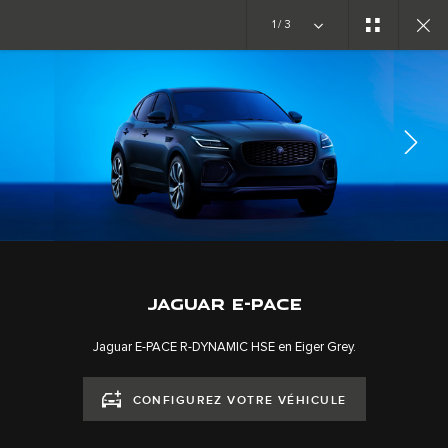
Copy Nothing. Une nouvelle ère s’ouvre
1/3
GALERIE
MODELS
SUIVEZ LA CONVERSATION
JAGUAR E-PACE
Jaguar E-PACE R-DYNAMIC HSE en Eiger Grey.
CONFIGUREZ VOTRE VÉHICULE
CAREERS