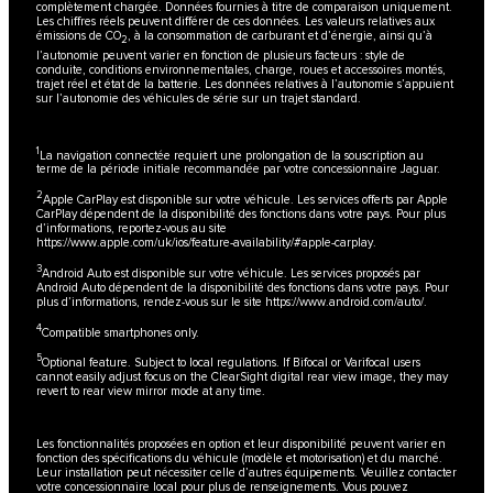
complètement chargée. Données fournies à titre de comparaison uniquement.
Les chiffres réels peuvent différer de ces données. Les valeurs relatives aux
émissions de CO
, à la consommation de carburant et d’énergie, ainsi qu’à
2
l’autonomie peuvent varier en fonction de plusieurs facteurs : style de
conduite, conditions environnementales, charge, roues et accessoires montés,
trajet réel et état de la batterie. Les données relatives à l’autonomie s’appuient
sur l’autonomie des véhicules de série sur un trajet standard.
1
La navigation connectée requiert une prolongation de la souscription au
terme de la période initiale recommandée par votre concessionnaire Jaguar.
2
Apple CarPlay est disponible sur votre véhicule. Les services offerts par Apple
CarPlay dépendent de la disponibilité des fonctions dans votre pays. Pour plus
d’informations, reportez-vous au site
https://www.apple.com/uk/ios/feature-availability/#apple-carplay
.
3
Android Auto est disponible sur votre véhicule. Les services proposés par
Android Auto dépendent de la disponibilité des fonctions dans votre pays. Pour
plus d’informations, rendez-vous sur le site
https://www.android.com/auto/
.
4
Compatible smartphones only.
5
Optional feature. Subject to local regulations. If Bifocal or Varifocal users
cannot easily adjust focus on the ClearSight digital rear view image, they may
revert to rear view mirror mode at any time.
Les fonctionnalités proposées en option et leur disponibilité peuvent varier en
fonction des spécifications du véhicule (modèle et motorisation) et du marché.
Leur installation peut nécessiter celle d’autres équipements. Veuillez contacter
votre concessionnaire local pour plus de renseignements. Vous pouvez