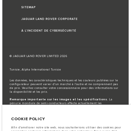
SITEMAP
JAGUAR LAND ROVER CORPORATE
À L’INCIDENT DE CYBERSÉCURITÉ
© JAGUAR LAND ROVER LIMITED 2026
Tunisie, Alpha International Tunisie
Les données, les caractéristiques techniques et les couleurs publiées sur le
configurateur peuvent varier d'un marché à l'autre et ne comprennent pas
de prix. Veuillez consulter votre concessionnaire pour des informations sur
la disponibilité et les prix.
Remarque importante sur les images et les spécifications.
La
pénurie mondiale de semi-conducteurs affecte actuellement les
spécifications de construction des véhicules, la disponibilité des options et
les délais de construction. Cette situation s’avère très fluctuante, et par
conséquent, les images utilisées actuellement sur le site Web peuvent ne pas
COOKIE POLICY
refléter entièrement les spécifications actuelles en ce qui concerne les
caractéristiques, les options, les finitions et les combinaisons de couleurs.
Veuillez consulter votre concessionnaire pour avoir confirmation des
Afin d'améliorer notre site web, nous souhaiterions utiliser des cookies pour
restrictions actuelles et faire un choix éclairé