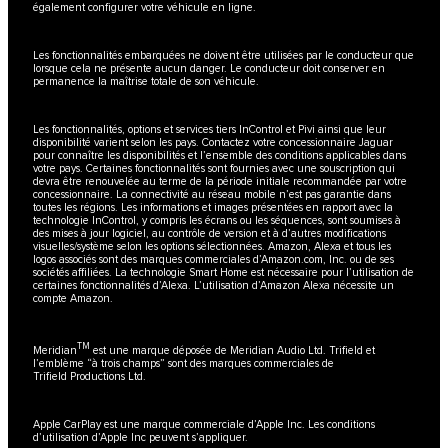
également configurer votre véhicule en ligne.
Les fonctionnalités embarquées ne doivent être utilisées par le conducteur que
lorsque cela ne présente aucun danger. Le conducteur doit conserver en
permanence la maîtrise totale de son véhicule.
Les fonctionnalités, options et services tiers InControl et Pivi ainsi que leur
disponibilité varient selon les pays. Contactez votre concessionnaire Jaguar
pour connaître les disponibilités et l’ensemble des conditions applicables dans
votre pays. Certaines fonctionnalités sont fournies avec une souscription qui
devra être renouvelée au terme de la période initiale recommandée par votre
concessionnaire. La connectivité au réseau mobile n’est pas garantie dans
toutes les régions. Les informations et images présentées en rapport avec la
technologie InControl, y compris les écrans ou les séquences, sont soumises à
des mises à jour logiciel, au contrôle de version et à d’autres modifications
visuelles/système selon les options sélectionnées. Amazon, Alexa et tous les
logos associés sont des marques commerciales d’Amazon.com, Inc. ou de ses
sociétés affiliées. La technologie Smart Home est nécessaire pour l’utilisation de
certaines fonctionnalités d’Alexa. L’utilisation d’Amazon Alexa nécessite un
compte Amazon.
TM
Meridian
est une marque déposée de Meridian Audio Ltd. Trifield et
l’emblème “à trois champs” sont des marques commerciales de
Trifield Productions Ltd.
Apple CarPlay est une marque commerciale d’Apple Inc. Les conditions
d’utilisation d’Apple Inc peuvent s’appliquer.