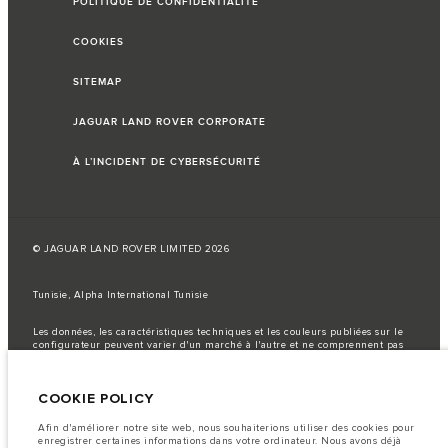
POLITIQUE DE CONFIDENTIALITÉ
COOKIES
SITEMAP
JAGUAR LAND ROVER CORPORATE
À L’INCIDENT DE CYBERSÉCURITÉ
© JAGUAR LAND ROVER LIMITED 2026
Tunisie, Alpha International Tunisie
Les données, les caractéristiques techniques et les couleurs publiées sur le
configurateur peuvent varier d'un marché à l'autre et ne comprennent pas
de prix. Veuillez consulter votre concessionnaire pour des informations sur
la disponibilité et les prix.
COOKIE POLICY
Remarque importante sur les images et les spécifications.
La
pénurie mondiale de semi-conducteurs affecte actuellement les
spécifications de construction des véhicules, la disponibilité des options et
Afin d'améliorer notre site web, nous souhaiterions utiliser des cookies pour
les délais de construction. Cette situation s’avère très fluctuante, et par
enregistrer certaines informations dans votre ordinateur. Nous avons déjà