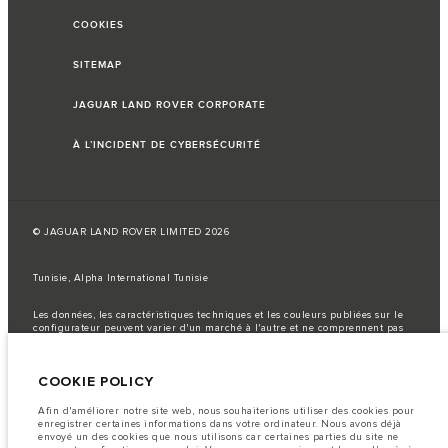
COOKIES
SITEMAP
JAGUAR LAND ROVER CORPORATE
À L’INCIDENT DE CYBERSÉCURITÉ
© JAGUAR LAND ROVER LIMITED 2026
Tunisie, Alpha International Tunisie
Les données, les caractéristiques techniques et les couleurs publiées sur le
configurateur peuvent varier d'un marché à l'autre et ne comprennent pas
de prix. Veuillez consulter votre concessionnaire pour des informations sur
la disponibilité et les prix.
COOKIE POLICY
Remarque importante sur les images et les spécifications.
La
pénurie mondiale de semi-conducteurs affecte actuellement les
spécifications de construction des véhicules, la disponibilité des options et
Afin d'améliorer notre site web, nous souhaiterions utiliser des cookies pour
les délais de construction. Cette situation s’avère très fluctuante, et par
enregistrer certaines informations dans votre ordinateur. Nous avons déjà
conséquent, les images utilisées actuellement sur le site Web peuvent ne pas
envoyé un des cookies que nous utilisons car certaines parties du site ne
refléter entièrement les spécifications actuelles en ce qui concerne les