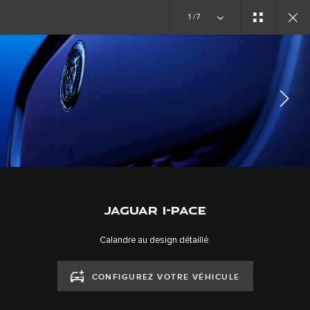
Copy Nothing. Une nouvelle ère s’ouvre
1/7
GALERIE
EXTÉRIEUR
SUIVEZ LA CONVERSATION
JAGUAR I-PACE
Calandre au design détaillé.
CONFIGUREZ VOTRE VÉHICULE
CAREERS