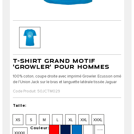
T-SHIRT GRAND MOTIF
'GROWLER' POUR HOMMES
100% coton, coupe droite avec imprimé Growler. Ecusson orné
de l'Union Jack sur le bras et languette latérale tissée Jaguar
Code Produit: 50JCTM029
Taille:
XS
S
M
L
XL
XXL
XXXL
Couleur:
XXXXL