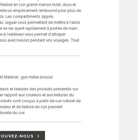
 Réalisé en cuir grainé marron huilé, doux et
sente un empiècement rembourré pour plus de
ids. Les compartiments zippés
sac Jaguar vous permettent de mettre à l'abris
out en les ayant rapidement à portée de main.
à l'extérieur vous permet d'attraper
ous avez besoin pendant vos voyages. Tout
til Matériel : gun métal brossé
eurs et textures des produits présentés sur
par rapport aux couleurs et aux textures du
duits sont conçus à partir de cuir naturel de
couleur et de texture du cuir peuvent
turelle du cuir.
ROUVEZ-NOUS