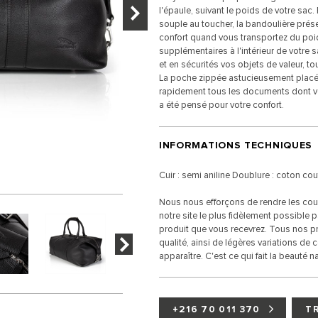
l'épaule, suivant le poids de votre sac.
souple au toucher, la bandoulière pré
confort quand vous transportez du po
supplémentaires à l'intérieur de votre 
et en sécurités vos objets de valeur, t
La poche zippée astucieusement placée 
rapidement tous les documents dont v
a été pensé pour votre confort.
INFORMATIONS TECHNIQUES
Cuir : semi aniline Doublure : coton cou
Nous nous efforçons de rendre les coul
notre site le plus fidèlement possible 
produit que vous recevrez. Tous nos pro
qualité, ainsi de légères variations de 
apparaître. C'est ce qui fait la beauté na
+216 70 011 370
T