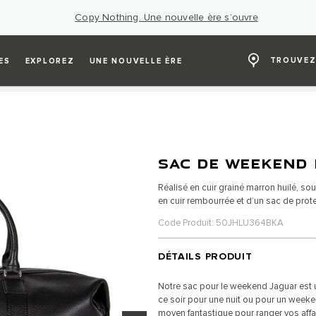
Copy Nothing. Une nouvelle ère s’ouvre
TROUVEZ
ES
EXPLOREZ
UNE NOUVELLE ÈRE
SAC DE WEEKEND 
Réalisé en cuir grainé marron huilé, so
en cuir rembourrée et d’un sac de prote
Code Produit: 50JHLU364BKA
DÉTAILS PRODUIT
Notre sac pour le weekend Jaguar est 
ce soir pour une nuit ou pour un weekend
moyen fantastique pour ranger vos affai