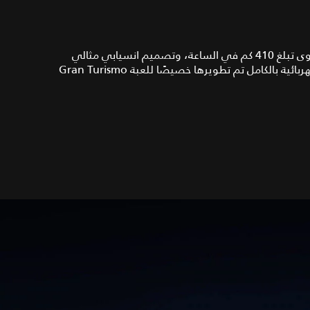
تتميّز سيارة Jaguar Vision Gran Turismo SV بسرعة قصوى تبلغ 410 كم في الساعة، وتصميم انسيابي مثالي
وتقنية رائدة، وهي عبارة عن أحدث سيارة سباق افتراضية وكهربائية بالكامل تم تطويرها خصيصًا للعبة Gran Turismo