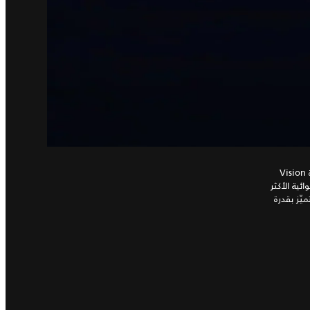
ما زال بإمكانك تمييز هيكل Vision GT Coupé الانسيابي الأصلي بكل وضوح في سيارة Vision
لنوعَين C وD. أما الميزة الهوائية الأكثر
ّز بقدرة