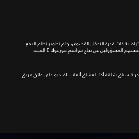
 كسيارة السباق الافتراضية ذات قدرة التحمّل القصوى، وتم تطوير نظام الدفع
الكهربائي بالكامل من قِبل مهندسي فريق Jaguar Racing نفسهم المسؤولين عن نجاح مواسم فورمولا E الستة
Vision GT SV الجديدة لتوفير تجربة سباق شيّقة أكثر لعشاق ألعاب الفيديو على عاتق فريق