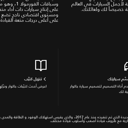
ة لأجمل السيارات في العالم
وسباقات الفورمولا
 خصيصاً لك ولعائلتك.
على إنتاج سيارات ذات أداء متف
ومستوى اقتصادي ناجح تضع جا
على أعلى درجات متعة القيادة.
ّم سيارتك
تنزيل كتيّب
م أداة التصميم لتصميم سيارة جاكوار
اعرض أحدث كتيّبات جاكوار ونزّلها
ية لك
*WLTP ( اختبارات المركبات الخفيفة المتناغمة في العالم) وهو الإجراء الجديدة الذي تم تنفيذه
ختيارية مع ظروف قيادة أصعب وأسلوب قيادة مختلف.