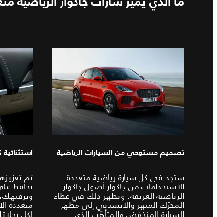
ما الذي يميّز سارات جاكوار الرياضية م
تصميم مستوحي من السيارات الرياضية
استثنائية 
ستجد في كل سيارة رياضية متعددة
تم تعزيزها
الاستخدامات من جاكوار أصول جاكوار
تحافظ عل
الرياضية العريقة. ويظهر ذلك في غطاء
وترفيهك، 
المحرّك المبهر والانسيابي إلى مظهر
متعددة ال
السيارة المنخفض والمتأهّب الذي
لكل رحلاتك