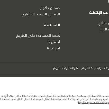
ضمان جاكوار
بر الإنترنت
الضمان الممدد الاختياري
اطلاع
المساعدة
اكوار
خدمة المساعدة على الطريق
اتصل بنا
ابحث عنا
ة جاكوارخريطة الموقع
شركة جاكوار لاند روڤر
كمبيوتر الخاص بك لتحسين تجربة موقعنا وتمكيننا من إخبارك والإعلان عن منتجاتنا وخدماتنا، والتي نعتقد أنها ق
لموقع وحظرها، إلا أن بعض المكونات الأساسية بالنسبة لاشتغال الموقع قد لا تعمل بشكل صحيح. لمعرفة المزيد
ها قد تتغير بدون إشعار مسبق. الرجاء التواصل مع وكيلنا المحلي للتأكد من توفّرها والتحقق من الأسعار.
 سياسة ملفات تعريف الارتباط
.
ستهلك الوقود الفعلي للمركبة عن ذلك المتحقق في تلك الاختبارات كما أن هذه الأرقام بغرض المقارنة فحسب.