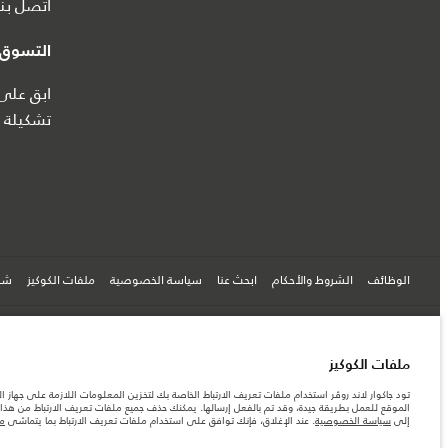
اتصل بنا
التسوق ع
ابق على 
تشكيلة ج
الوظائف
الشروط والأحكام
ابحث عنا
سياسة الخصوصية
ملفات الكوكيز
شرك
© جاكوار لاند روڨر المحدودة 2026
ملفات الكوكيز
تونس, ألفا انترناسيونال تونس
تود جاكوار لاند روڤر استخدام ملفات تعريف الارتباط الخاصة بك لتخزين المعلومات اللازمة على جهاز ال
الموقع للعمل بطريقة جيدة، وقد تم بالفعل إرسالها. يمكنك حذف جميع ملفات تعريف الارتباط من هذا ا
المعلومات والمواصفات والأسعار والألوان المذكورة على هذا الموقع قد تختلف من بلد إلى آخر، كما أنّ
إلى
سياسة الخصوصية
. عند الإغلاق، فإنك توافق على استخدام ملفات تعريف الارتباط بما يتماشى
مع
الأرقام المقدمة هي نتيجة لاختبارات المصنع الرسمية وفقاً لتشريعات الاتحاد الأوروبي. قد يتباين ا