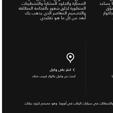
 1، وهو ما يساعد
الممتازة والجلود المختارة والتشطيبات
وّق
المتطورة لخلق شعور بالفخامة المطلقة
كوار
والتصميم المعاصر الذي يذهب بك
أبعد من كل ما هو تقليدي.
اعثر على وكيل
ابحث عن وكيل جاكوار قريب منك
 منذ عام 2017، والذي يقيس استهلاك الوقود و الطاقة والمدى والانبعاثات في سيارات الركاب في أوروبا. وهو مصمم لتزود بيانات