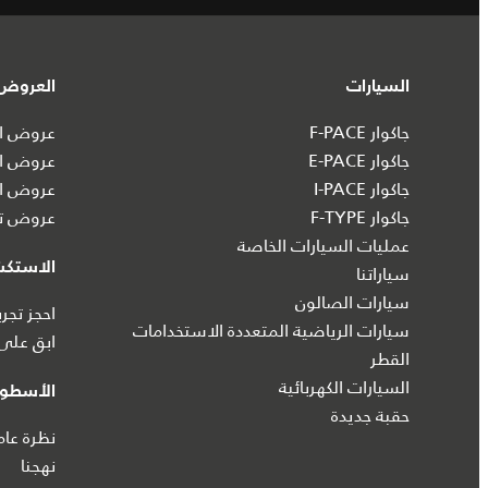
السيارات
العروض 
جاكوار F-PACE
عروض ال
جاكوار E-PACE
عروض ال
جاكوار I‑PACE
عروض ال
جاكوار F-TYPE
عروض تش
عمليات السيارات الخاصة
الاستك
سياراتنا
سيارات الصالون
احجز تجرب
سيارات الرياضية المتعددة الاستخدامات
ابق على 
القطر
السيارات الكهربائية
الأسطول
حقبة جديدة
نظرة عام
نهجنا