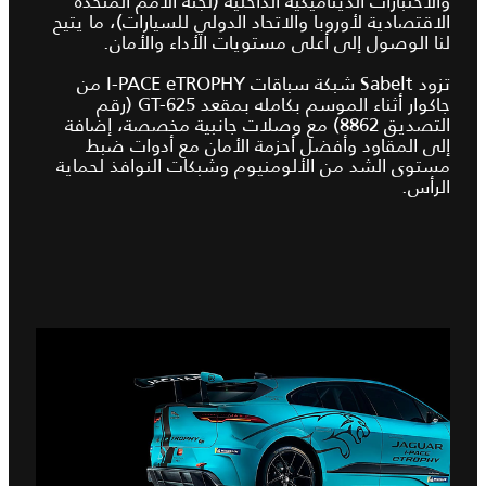
والاختبارات الديناميكية الداخلية (لجنة الأمم المتحدة
الاقتصادية لأوروبا والاتحاد الدولي للسيارات)، ما يتيح
لنا الوصول إلى أعلى مستويات الأداء والأمان.
تزود Sabelt شبكة سباقات I‑PACE eTROPHY من
جاكوار أثناء الموسم بكامله بمقعد GT-625 (رقم
التصديق 8862) مع وصلات جانبية مخصصة، إضافة
إلى المقاود وأفضل أحزمة الأمان مع أدوات ضبط
مستوى الشد من الألومنيوم وشبكات النوافذ لحماية
الرأس.