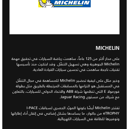
MICHELIN
على مدار أكثر من 125 عاماً، ساهمت رياضة السيارات في تحقيق مهمة
Michelin الجوهرية وهي تسهيل التنقّل. وقد ابتكرت منذ تأسيسها
تقنيات ناجحة ساهمت في تحسين سيارات القيادة العادية.
وخير مثال على كيفية تحضير Michelin للمساهمة في مجال التنقّل
في المستقبل هو التزامها بالمسابقات المرتبطة بالطريق مثل بطولة
فورمولا E التي تنظمها شركة ABB والاتحاد الدولي للسيارات، بالتعاون
مع شركاء من مستوى Jaguar Racing.
تفتخر Michelin أيضًا بكونها المورّد الحصري لسباقات I‑PACE
eTROPHY من جاكوار، ما يساعدها بشكل إضافي في إتقان أداء إطاراتها
وتوفيرها للطاقة في السيارات الكهربائية.