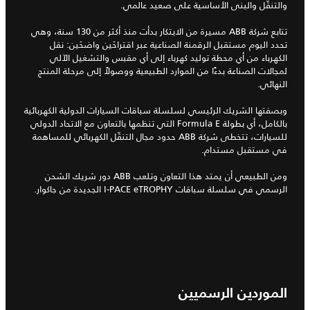
والتنقّل والبنى الأساسية على صعيد عالمي.
تتابع شركة ABB مسيرة من الابتكار بدأت منذ أكثر من 130 سنة، وهي
تحدد اليوم مستقبل الرقمنة الصناعية عبر اقتراحَين واضحَين: نقل
الكهرباء من أي محطة توليد كهرباء إلى أي مقبس والتشغيل الآلي
لمجالات الصناعة بدءًا من الموارد الطبيعية ووصولاً إلى مرحلة المنتج
النهائي.
وبصفتها الشريك الرئيسي لسلسلة سباقات السيارات الدولية الكهربائية
بالكامل، أي بطولة Formula E التي تنظمها بالتعاون مع الاتحاد الدولي
للسيارات، تتخطى شركة ABB حدود مجال التنقّل الكهربائي للمساهمة
في مستقبل مستدام.
ومن الطبيعي أن يمتد هذا التعاون وتلعب ABB دور شريك الشحن
الرسمي في سلسلة سباقات I‑PACE eTROPHY الجديدة من جاكوار.
الموردين الرسميين