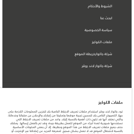
الشروط والأحكام
ابحث عنا
سياسة الخصوصية
ملفات الكوكيز
شركة جاكوارخريطة الموقع
شركة جاكوار لاند روڤر
© جاكوار لاند روڨر المحدودة 2026
ملفات الكوكيز
تونس, ألفا انترناسيونال تونس
تود جاكوار لاند روڤر استخدام ملفات تعريف الارتباط الخاصة بك لتخزين المعلومات اللازمة على
المعلومات والمواصفات والأسعار والألوان المذكورة على هذا الموقع قد تختلف من بلد إلى
جهاز الكمبيوتر الخاص بك لتحسين تجربة موقعنا وتمكيننا من إخبارك والإعلان عن منتجاتنا وخدماتنا،
آخر، كما أنّها قد تتغير بدون إشعار مسبق. الرجاء التواصل مع وكيلنا المحلي للتأكد من توفّرها
والتي نعتقد أنها قد تكون ذات أهمية بالنسبة إليك. واحد من ملفات تعريف الارتباط التي
والتحقق من الأسعار.
نستخدمها ضرورية لعدة أجزاء من الموقع للعمل بطريقة جيدة، وقد تم بالفعل إرسالها. يمكنك
الأرقام المقدمة هي نتيجة لاختبارات المصنع الرسمية وفقاً لتشريعات الاتحاد الأوروبي. قد
حذف جميع ملفات تعريف الارتباط من هذا الموقع وحظرها، إلا أن بعض المكونات الأساسية
يتباين استهلك الوقود الفعلي للمركبة عن ذلك المتحقق في تلك الاختبارات كما أن هذه
بالنسبة لاشتغال الموقع قد لا تعمل بشكل صحيح. لمعرفة المزيد عن إعلاناتنا عبر الإنترنت أو
الأرقام بغرض المقارنة فحسب.