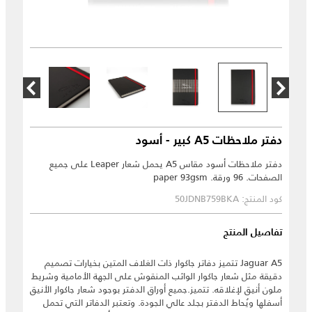
دفتر ملاحظات A5 كبير - أسود
دفتر ملاحظات أسود مقاس A5 يحمل شعار Leaper على جميع
الصفحات. 96 ورقة. paper 93gsm
كود المنتج: 50JDNB759BKA
تفاصيل المنتج
Jaguar A5 تتميز دفاتر جاكوار ذات الغلاف المتين بخيارات تصميم
دقيقة مثل شعار جاكوار الواثب المنقوش على الجهة الأمامية وشريط
ملون أنيق لإغلاقه. تتميز.جميع أوراق الدفتر بوجود شعار جاكوار الأنيق
أسفلها ويُحاط الدفتر بجلد عالي الجودة. وتعتبر الدفاتر التي تحمل