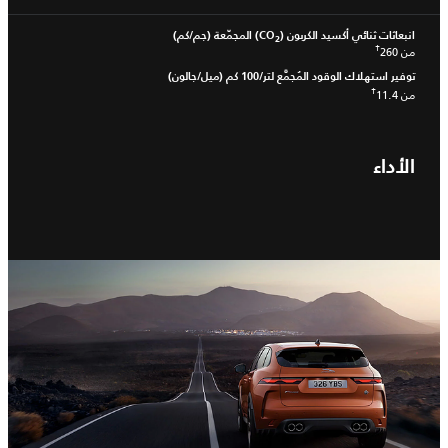
انبعاثات ثنائي أكسيد الكربون (CO
) المجمّعة (جم/كم)
2
†
من 260
توفير استهلاك الوقود المُجمَّع لتر/100 كم (ميل/جالون)
†
من 11.4
الأداء