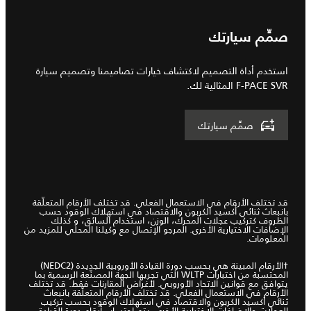
صمِّم سيارتك
استخدم أداة التصميم لاكتشاف خيارات تصاميمنا وتصميم سيارة
F‑PACE SVR المثالية لك.
صمِّم سيارتك
قد تختلف الأرقام في الاستعمال الفعلي. قد تختلف الأرقام المتعلّقة
بانبعاث ثنائي أكسيد الكربون والاقتصاد في استهلاك الوقود حسب
الظروف كتركيب عجلات المحرك، الوزن، استخدام السائق، و كذلك
الإضافات الاختيارية الأخرى. المرجو الإتصال مع وكيلنا المحلي للمزيد من
المعلومات.
†الأرقام المبينة هي بحسب دورة القيادة الأوروبية الجديدة (NEDC2)
المحتسبة من اختبارات WLTP التي تجريها الجهة المصنّعة الرسمية بما
يتوافق مع قوانين الاتحاد الأوروبي. لأغراض المقارنات فقط. قد تختلف
الأرقام في الاستعمال الفعلي. قد تختلف الأرقام المتعلّقة بانبعاث
ثنائي أكسيد الكربون والاقتصاد في استهلاك الوقود بحسب تركيب
العجلات والإضافات الاختيارية الأخرى. يتم احتساب أرقام دورة القيادة