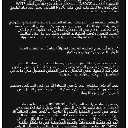
الأوروبية الجديدة (NEDC2) باستخدام صيغة حكومية من أرقام WLTP
التي تعادل ما كانت عليه في اختبار NEDC القديم. يمكن بعد ذلك تطبيق
نسبة الضريبة الصحيحة.
الأرقام المقدمة هي تقديرات الشركة المصنعة وسيتم استبدالها بالأرقام
الرسمية لاختبار الاتحاد الأوروبي بمجرد توفرها. لأغراض المقارنات فقط.
وقد تختلف الأرقام في الاستعمال الفعلي. قد تتفاوت أرقام ثنائي
أكسيد الكربون وتوفير استهلاك الوقود وفقاً لعوامل مثل أساليب
القيادة والظروف البيئية والحمولة و تركيب العجلات و الإكسسورات.​
*سيتطلّب نظام الملاحة المتصل اشتراكاً إضافياً بعد انقضاء المدة
الأولية التي يخبرك بها وكيل جاكوار.
قد تختلف الميزات الاختيارية ومدى توفرها حسب مواصفات السيارة
(الطراز ومجموعة نقل الحركة) والسوق، أو قد تتطلب تثبيت ميزات أخرى
حتى يتم تركيبها. يُرجى الاتصال بالوكيل المحلّي للحصول على مزيد من
التفاصيل أو تهيئة سيارتك عبر الإنترنت.
يجب ألا يتم استخدام الميزات في السيارة إلا من قبل السائقين وحدهم
عندما يكون ذلك آمناً. يجب أن يضمن السائقون تحكمهم الكامل في
السيارة في جميع الأوقات.
يستمر اعتماد ميزات نظامي Pivi وInControl وخياراتهما وخدمات
الجهات الخارجية وتوفرها على السوق - راجع وكيل جاكوار لمعرفة مدى
التوفر في السوق المحلية والشروط الكاملة. لا تتوفر بعض الميزات إلا
مع الاشتراك الذي سيتطلّب تجديدًا إضافيًا بعد المدة الأساسية التي
يوصي بها وكيلك. لا يمكن ضمان توفر اتصال شبكة الجوّال في كل
المواقع. تخضع المعلومات والصور المعروضة في ما يتعلق بتقنية
InControl، بما في ذلك الشاشات أو التسلسلات، لتحديثات البرامج