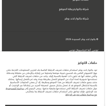
شركة جاكوارخريطة الموقع
شركة جاكوار لاند روڤر
© جاكوار لاند روڨر المحدودة 2026
تونس, ألفا انترناسيونال تونس
المعلومات والمواصفات والأسعار والألوان المذكورة على هذا الموقع قد تختلف من بلد إلى
آخر، كما أنّها قد تتغير بدون إشعار مسبق. الرجاء التواصل مع وكيلنا المحلي للتأكد من توفّرها
والتحقق من الأسعار.
ملفات الكوكيز
الأرقام المقدمة هي نتيجة لاختبارات المصنع الرسمية وفقاً لتشريعات الاتحاد الأوروبي. قد
يتباين استهلك الوقود الفعلي للمركبة عن ذلك المتحقق في تلك الاختبارات كما أن هذه
تود جاكوار لاند روڤر استخدام ملفات تعريف الارتباط الخاصة بك لتخزين المعلومات اللازمة على
الأرقام بغرض المقارنة فحسب.
جهاز الكمبيوتر الخاص بك لتحسين تجربة موقعنا وتمكيننا من إخبارك والإعلان عن منتجاتنا وخدماتنا،
والتي نعتقد أنها قد تكون ذات أهمية بالنسبة إليك. واحد من ملفات تعريف الارتباط التي
ملاحظة مهمة حول الصور والمواصفات. إن النقص العالمي في أشباه الموصلات يؤثر حاليًا
نستخدمها ضرورية لعدة أجزاء من الموقع للعمل بطريقة جيدة، وقد تم بالفعل إرسالها. يمكنك
في مواصفات تصميم السيارات وتوفر الخيارات وتوقيتات التصاميم. هذا ظرف ديناميكي
حذف جميع ملفات تعريف الارتباط من هذا الموقع وحظرها، إلا أن بعض المكونات الأساسية
للغاية، ونتيجة لذلك، قد لا تمثّل الصور المستخدَمة ضمن موقع الويب حاليًا المواصفات الحالية
بالنسبة لاشتغال الموقع قد لا تعمل بشكل صحيح. لمعرفة المزيد عن إعلاناتنا عبر الإنترنت أو
بالكامل بالنسبة إلى الميزات والخيارات والحلية ومجموعات الألوان. يرجى استشارة وكيلك الذي
حول ملفات تعريف الارتباط التي نستخدمها وكيفية حذفها، يرجى الرجوع إلى
سياسة الخصوصية
.
سيتمكّن من تأكيد أي تقييدات حالية معك للسماح لك باتخاذ قرار مدروس
عند الإغلاق، فإنك توافق على استخدام ملفات تعريف الارتباط بما يتماشى
مع سياسة ملفات تعريف الارتباط
.